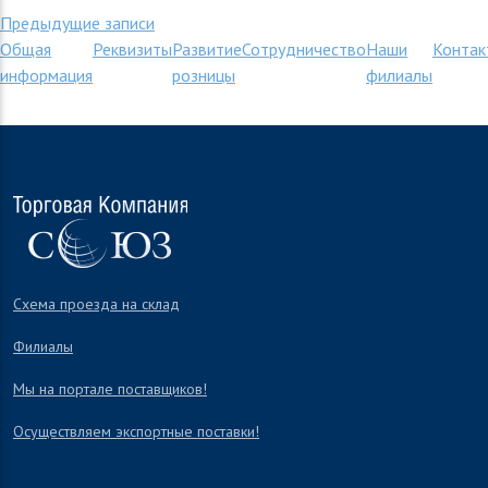
Навигация
Предыдущие записи
Общая
Реквизиты
Развитие
Сотрудничество
Наши
Контак
по
информация
розницы
филиалы
записям
Схема проезда на склад
Филиалы
Мы на портале поставщиков!
Осуществляем экспортные поставки!