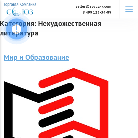
Skip
seller@soyuz-k.com
to
8 499 123-34-89
content
Категория:
Нехудожественная
литература
Мир и Образование