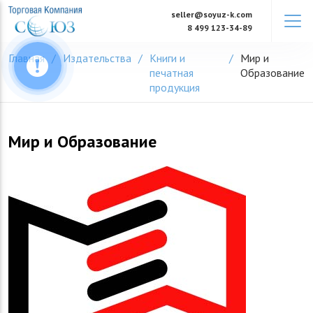
Skip
seller@soyuz-k.com
to
8 499 123-34-89
content
Главная
Издательства
Книги и
Мир и
печатная
Образование
продукция
Мир и Образование