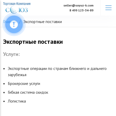
Skip
seller@soyuz-k.com
to
8 499 123-34-89
content
Главная
Экспортные поставки
Экспортные поставки
Услуги:
Экспортные операции по странам ближнего и дальнего
зарубежья
Брокерские услуги
Гибкая система скидок
Логистика