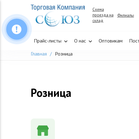
Skip
Схема
to
проезда на
Филиалы
content
склад
Прайс-листы
О нас
Оптовикам
Пос
Главная
Розница
Розница