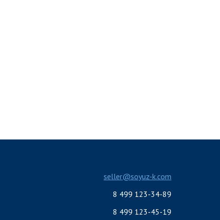
seller@soyuz-k.com
8 499 123-34-89
8 499 123-45-19