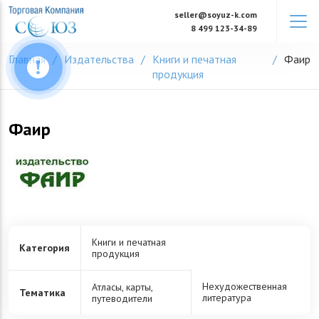
Skip
seller@soyuz-k.com
to
8 499 123-34-89
content
Главная
Издательства
Книги и печатная
Фаир
продукция
Фаир
Книги и печатная
Категория
продукция
Нехудожественная
Атласы, карты,
Тематика
литература
путеводители