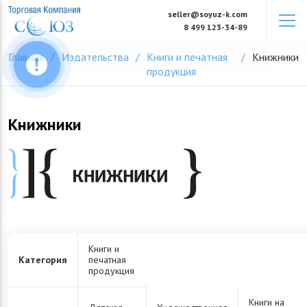
Skip
seller@soyuz-k.com
to
8 499 123-34-89
content
Главная
Издательства
Книги и печатная
Книжники
продукция
Книжники
Книги и
Категория
печатная
продукция
Книги на