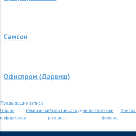
Самсон
Офиспром (Дарвиш)
Навигация
Предыдущие записи
Общая
Реквизиты
Развитие
Сотрудничество
Наши
Контак
по
информация
розницы
филиалы
записям