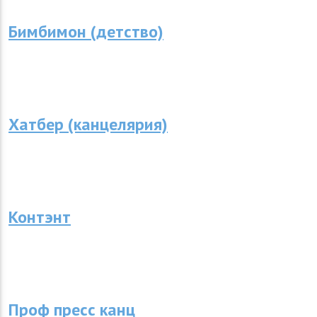
Бимбимон (детство)
Хатбер (канцелярия)
Контэнт
Проф пресс канц