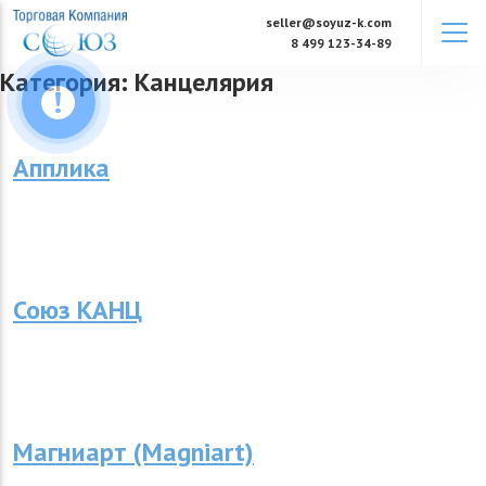
Skip
seller@soyuz-k.com
to
8 499 123-34-89
content
Категория:
Канцелярия
Апплика
Союз КАНЦ
Магниарт (Magniart)