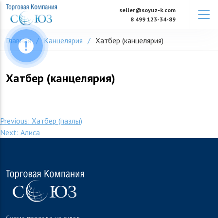
Skip
seller@soyuz-k.com
to
8 499 123-34-89
content
Главная
Канцелярия
Хатбер (канцелярия)
Хатбер (канцелярия)
Навигация
Previous:
Хатбер (пазлы)
Next:
Алиса
по
записям