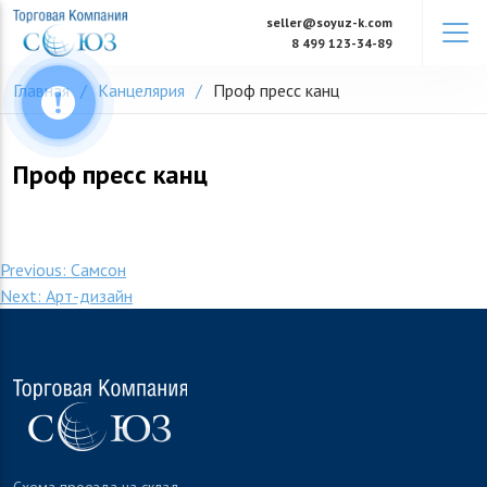
Skip
seller@soyuz-k.com
to
8 499 123-34-89
content
Главная
Канцелярия
Проф пресс канц
Проф пресс канц
Навигация
Previous:
Самсон
Next:
Арт-дизайн
по
записям