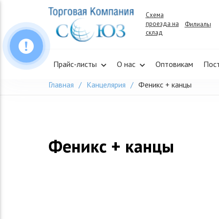
Skip
Схема
to
проезда на
Филиалы
content
склад
Прайс-листы
О нас
Оптовикам
Пос
Главная
Канцелярия
Феникс + канцы
Феникс + канцы