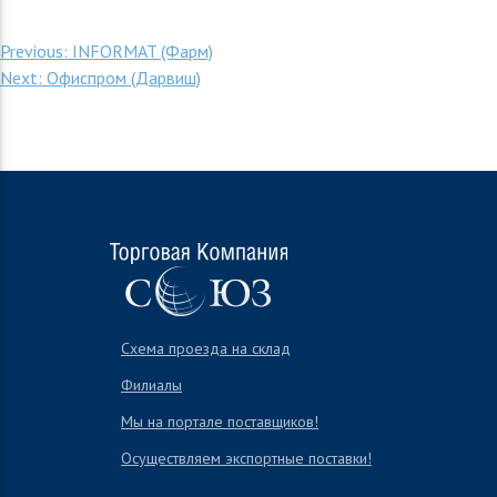
Навигация
Previous:
INFORMAT (Фарм)
Next:
Офиспром (Дарвиш)
по
записям
Схема проезда на склад
Филиалы
Мы на портале поставщиков!
Осуществляем экспортные поставки!