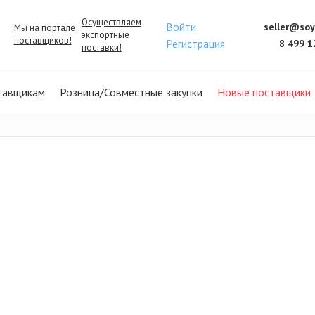
Осуществляем
Войти
seller@soy
Мы на портале
экспортные
поставщиков!
Регистрация
8 499 1
поставки!
тавщикам
Розница/Совместные закупки
Новые поставщики