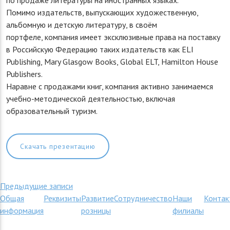
Помимо издательств, выпускающих художественную,
альбомную и детскую литературу, в своём
портфеле, компания имеет эксклюзивные права на поставку
в Российскую Федерацию таких издательств как ELI
Publishing, Mary Glasgow Books, Global ELT, Hamilton House
Publishers.
Наравне с продажами книг, компания активно занимаемся
учебно-методической деятельностью, включая
образовательный туризм.
Скачать презентацию
Навигация
Предыдущие записи
Общая
Реквизиты
Развитие
Сотрудничество
Наши
Контак
по
информация
розницы
филиалы
записям