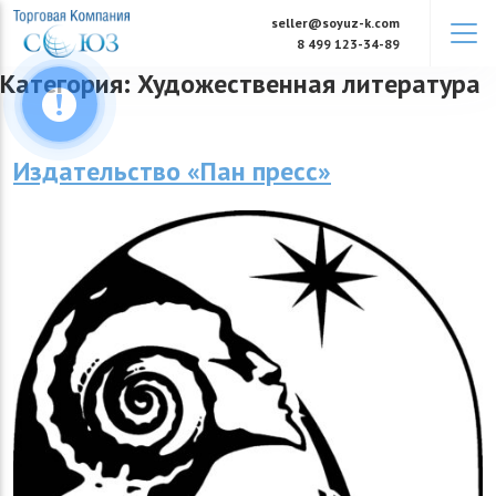
Skip
seller@soyuz-k.com
to
8 499 123-34-89
content
Категория:
Художественная литература
Издательство «Пан пресс»