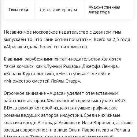
Художественная
Тематика
Детская литература
литература
Независимое московское издательство с девизом «мы
выпускаем то, что сами хотим почитать»! Всего за 2,5 года
«Alpaca» издала более сотни комиксов.
Главными зарубежными хитами издательства являются
такие комиксы как «Лунный Рыцарь» Джеффа Лемира,
«Конан» Курта Бьюсика, «Нечто убивает детей» и
«Множество смертей Лейлы Старр».
Огромное внимание «Alpaca» уделяет отечественным
работам и авторам. Флагманской серией выступает «RUS
BD», в рамках которой издаются лучшие графические
романы ведущих авторов индустрии. Среди них живые
классики вроде Аскольда Акишина и Ильи Воронина, а также
звезды современности в лице Ольги Лаврентьево и Романа
Шевердина. Также одним из основных направлений