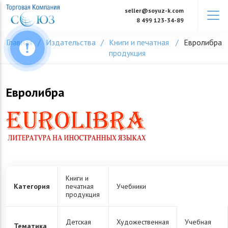
Skip
seller@soyuz-k.com
to
8 499 123-34-89
content
Главная
Издательства
Книги и печатная
Евролибра
продукция
Евролибра
Книги и
Категория
печатная
Учебники
продукция
Детская
Художественная
Учебная
Тематика