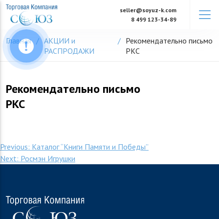
Skip
seller@soyuz-k.com
to
8 499 123-34-89
content
Главная
АКЦИИ и
Рекомендательно письмо
РАСПРОДАЖИ
РКС
Рекомендательно письмо
РКС
Навигация
Previous:
Каталог “Книги Памяти и Победы”
Next:
Росмэн Игрушки
по
записям