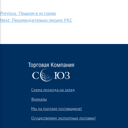
Навигация
Previous:
Пешком в историю
Next:
Рекомендательно письмо РКС
по
записям
Схема проезда на склад
Филиалы
Мы на портале поставщиков!
Осуществляем экспортные поставки!