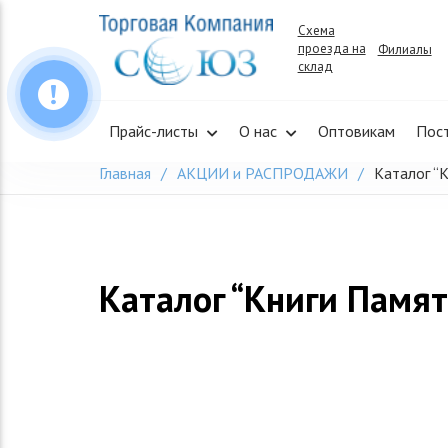
Skip
Схема
to
проезда на
Филиалы
content
склад
Прайс-листы
О нас
Оптовикам
Пос
Главная
АКЦИИ и РАСПРОДАЖИ
Каталог “
Каталог “Книги Памя