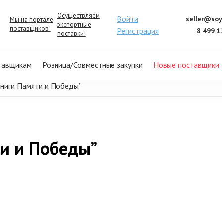
Осуществляем
Войти
seller@soy
Мы на портале
экспортные
поставщиков!
Регистрация
8 499 1
поставки!
тавщикам
Розница/Совместные закупки
Новые поставщики
Книги Памяти и Победы”
ти и Победы”