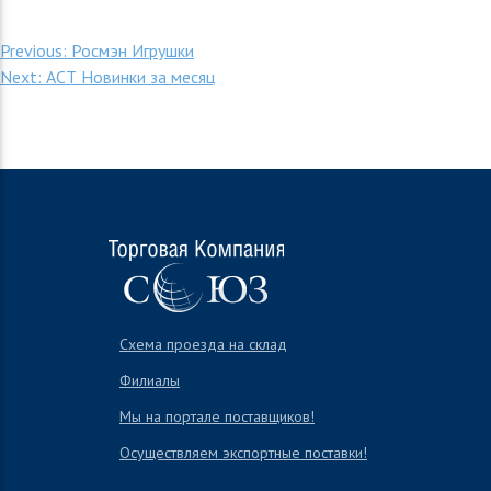
Навигация
Previous:
Росмэн Игрушки
Next:
АСТ Новинки за месяц
по
записям
Схема проезда на склад
Филиалы
Мы на портале поставщиков!
Осуществляем экспортные поставки!