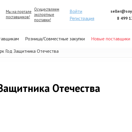
Осуществляем
Войти
seller@soy
Мы на портале
экспортные
поставщиков!
Регистрация
8 499 1
поставки!
тавщикам
Розница/Совместные закупки
Новые поставщики
рк Год Защитника Отечества
Защитника Отечества