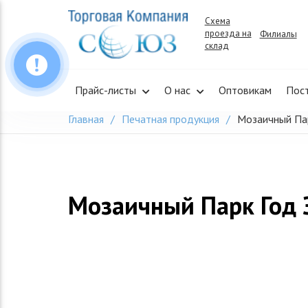
Skip
Схема
to
проезда на
Филиалы
content
склад
Прайс-листы
О нас
Оптовикам
Пос
Главная
Печатная продукция
Мозаичный Па
Мозаичный Парк Год 