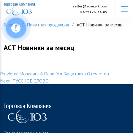
Skip
seller@soyuz-k.com
to
8 499 123-34-89
content
Главная
Печатная продукция
АСТ Новинки за месяц
АСТ Новинки за месяц
Навигация
Previous:
Мозаичный Парк Год Защитника Отечества
Next:
РУССКОЕ СЛОВО
по
записям