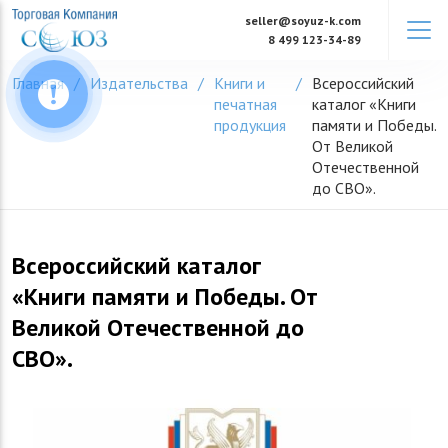
Skip
seller@soyuz-k.com
to
8 499 123-34-89
content
Главная
Издательства
Книги и
Всероссийский
печатная
каталог «Книги
продукция
памяти и Победы.
От Великой
Отечественной
до СВО».
Всероссийский каталог
«Книги памяти и Победы. От
Великой Отечественной до
СВО».