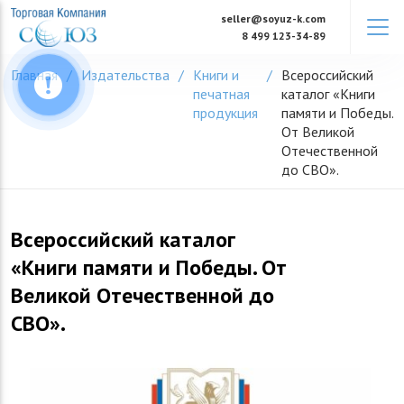
Skip
seller@soyuz-k.com
to
8 499 123-34-89
content
Главная
Издательства
Книги и
Всероссийский
печатная
каталог «Книги
продукция
памяти и Победы.
От Великой
Отечественной
до СВО».
Всероссийский каталог
«Книги памяти и Победы. От
Великой Отечественной до
СВО».