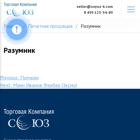
Skip
seller@soyuz-k.com
to
8 499 123-34-89
content
Главная
Печатная продукция
Разумник
Разумник
Навигация
Previous:
Попурри
Next:
Манн Иванов Фербер (Эксмо)
по
записям