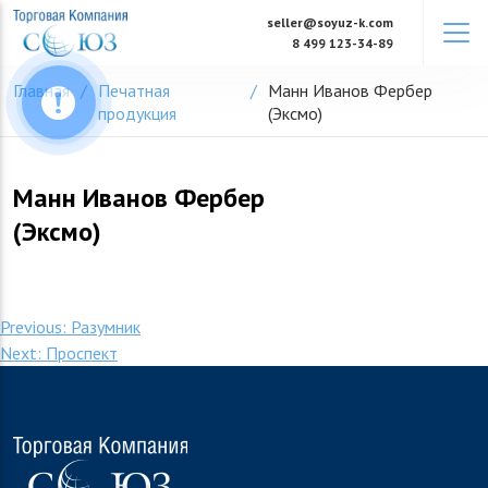
Skip
seller@soyuz-k.com
to
8 499 123-34-89
content
Главная
Печатная
Манн Иванов Фербер
продукция
(Эксмо)
Манн Иванов Фербер
(Эксмо)
Навигация
Previous:
Разумник
Next:
Проспект
по
записям