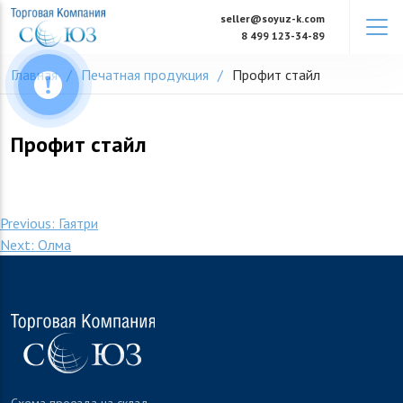
Skip
seller@soyuz-k.com
to
8 499 123-34-89
content
Главная
Печатная продукция
Профит стайл
Профит стайл
Навигация
Previous:
Гаятри
Next:
Олма
по
записям