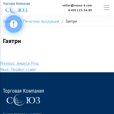
Skip
seller@soyuz-k.com
to
8 499 123-34-89
content
Главная
Печатная продукция
Гаятри
Гаятри
Навигация
Previous:
Амрита-Русь
Next:
Профит стайл
по
записям