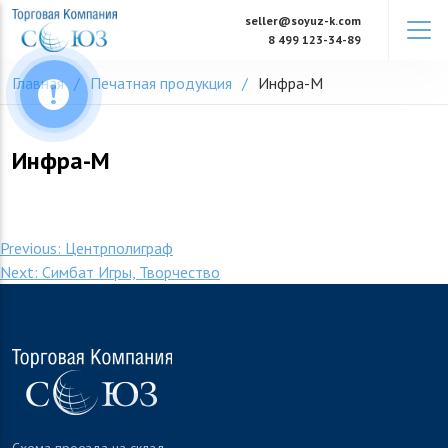
Skip
seller@soyuz-k.com
to
8 499 123-34-89
content
Главная
Печатная продукция
Инфра-М
Инфра-М
Навигация
Previous:
Центрполиграф
Next:
Симбат Игры, Творчество
по
записям