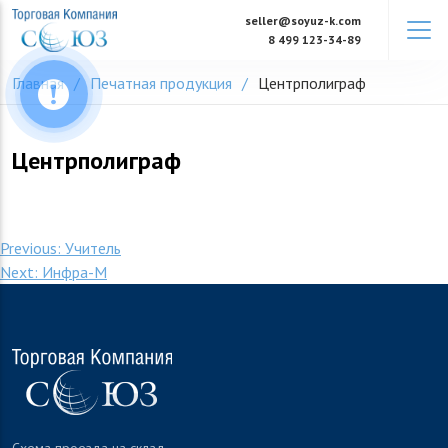
Skip
seller@soyuz-k.com
to
8 499 123-34-89
content
Главная
Печатная продукция
Центрполиграф
Центрполиграф
Навигация
Previous:
Учитель
Next:
Инфра-М
по
записям