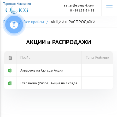
Skip
seller@soyuz-k.com
to
8 499 123-34-89
content
Главная
Все прайсы
АКЦИИ и РАСПРОДАЖИ
АКЦИИ и РАСПРОДАЖИ
Прайс
Топы, Рейтинги
Акварель на Складе Акция
Степанова (Рипол) Акция на Складе