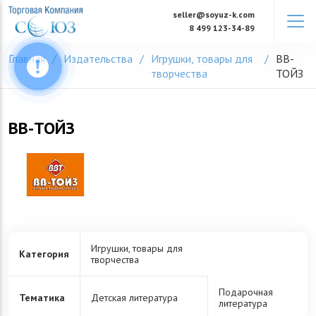
Skip
seller@soyuz-k.com
to
8 499 123-34-89
content
Главная
Издательства
Игрушки, товары для
ВВ-
творчества
ТОЙЗ
ВВ-ТОЙЗ
Игрушки, товары для
Категория
творчества
Подарочная
Тематика
Детская литература
литература