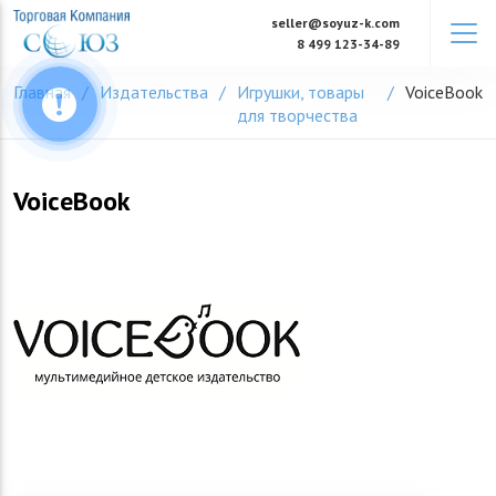
Skip
seller@soyuz-k.com
to
8 499 123-34-89
content
Главная
Издательства
Игрушки, товары
VoiceBook
для творчества
VoiceBook