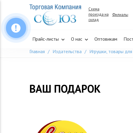
Skip
Схема
to
проезда на
Филиалы
content
склад
Прайс-листы
О нас
Оптовикам
Пос
Главная
Издательства
Игрушки, товары для
ВАШ ПОДАРОК