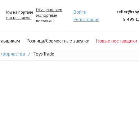
Осуществляем
Войти
seller@soy
Мы на портале
экспортные
поставщиков!
Регистрация
8 499 1
поставки!
тавщикам
Розница/Совместные закупки
Новые поставщики
 творчества
ToysTrade