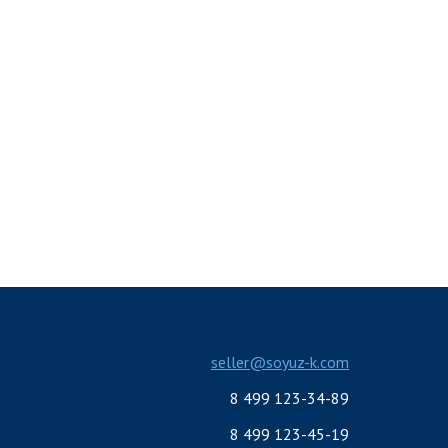
seller@soyuz-k.com
8 499 123-34-89
8 499 123-45-19