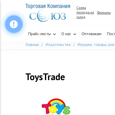
Skip
Схема
to
проезда на
Филиалы
content
склад
Прайс-листы
О нас
Оптовикам
Пос
Главная
Издательства
Игрушки, товары для
ToysTrade