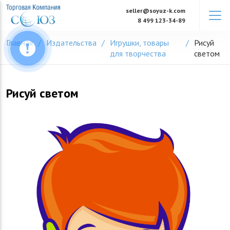
Skip
seller@soyuz-k.com
to
8 499 123-34-89
content
Главная
Издательства
Игрушки, товары
Рисуй
для творчества
светом
Рисуй светом