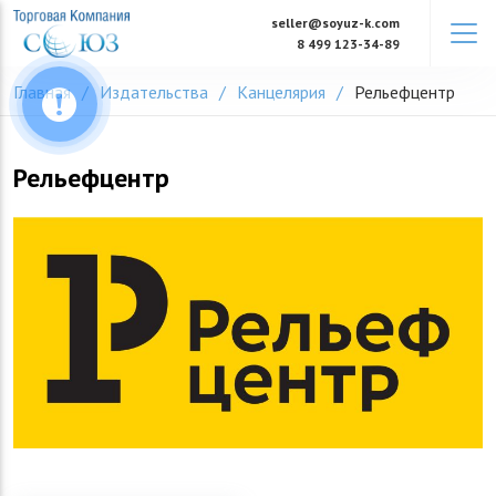
Skip
seller@soyuz-k.com
to
8 499 123-34-89
content
Главная
Издательства
Канцелярия
Рельефцентр
Рельефцентр