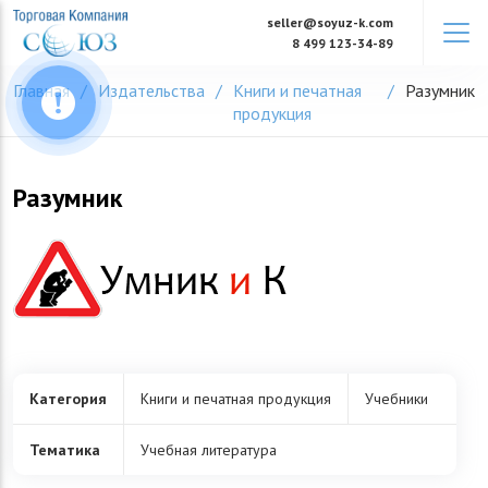
Skip
seller@soyuz-k.com
to
8 499 123-34-89
content
Главная
Издательства
Книги и печатная
Разумник
продукция
Разумник
Категория
Книги и печатная продукция
Учебники
Тематика
Учебная литература