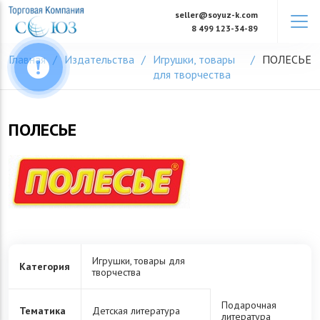
Skip
seller@soyuz-k.com
to
8 499 123-34-89
content
Главная
Издательства
Игрушки, товары
ПОЛЕСЬЕ
для творчества
ПОЛЕСЬЕ
Игрушки, товары для
Категория
творчества
Подарочная
Тематика
Детская литература
литература