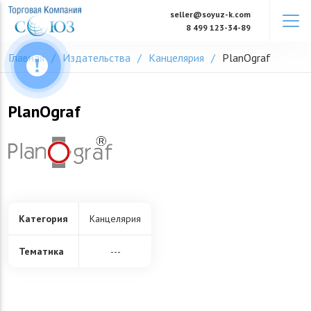
Skip
seller@soyuz-k.com
to
8 499 123-34-89
content
Главная
Издательства
Канцелярия
PlanOgraf
PlanOgraf
Категория
Канцелярия
Тематика
---