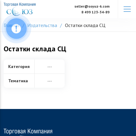
Skip
seller@soyuz-k.com
to
8 499 123-34-89
content
Главная
Издательства
Остатки склада СЦ
Остатки склада СЦ
Категория
---
Тематика
---