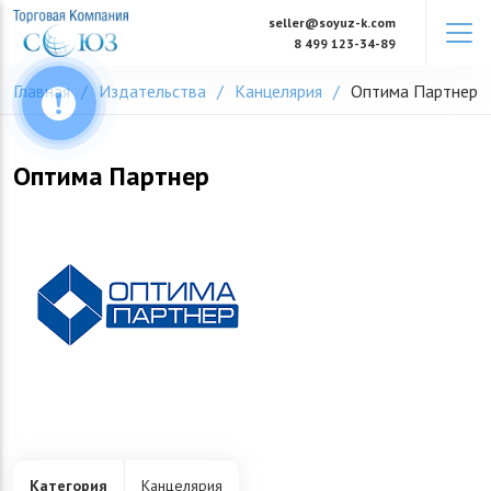
Skip
seller@soyuz-k.com
to
8 499 123-34-89
content
Главная
Издательства
Канцелярия
Оптима Партнер
Оптима Партнер
Категория
Канцелярия