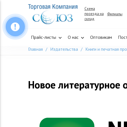
Skip
Схема
to
проезда на
Филиалы
content
склад
Прайс-листы
О нас
Оптовикам
Пос
Главная
Издательства
Книги и печатная пр
Новое литературное 