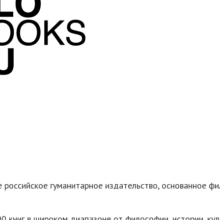
 российское гуманитарное издательство, основанное фи
 книг в широком диапазоне от философии, истории, куль