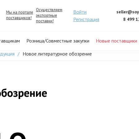
Осуществляем
Войти
seller@soy
Мы на портале
экспортные
поставщиков!
Регистрация
8 499 1
поставки!
тавщикам
Розница/Совместные закупки
Новые поставщики
одукция
Новое литературное обозрение
обозрение