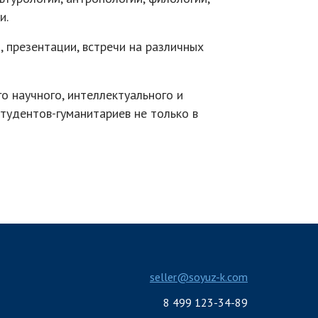
и.
, презентации, встречи на различных
 научного, интеллектуального и
тудентов-гуманитариев не только в
seller@soyuz-k.com
8 499 123-34-89