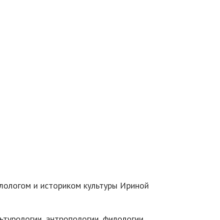
лологом и историком культуры Ириной
турологии, антропологии, филологии,