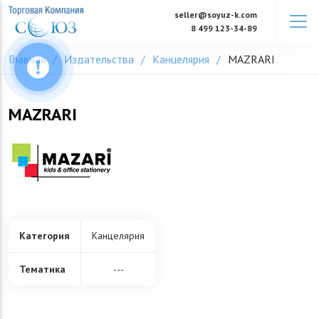
Skip
seller@soyuz-k.com
to
8 499 123-34-89
content
Главная
Издательства
Канцелярия
MAZRARI
MAZRARI
Категория
Канцелярия
Тематика
---