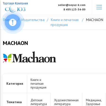
Skip
seller@soyuz-k.com
to
8 499 123-34-89
content
Главная
Издательства
Книги и печатная
MACHAON
продукция
MACHAON
Книги и
Категория
печатная
продукция
Детская
Художественная
Медицина,
Тематика
литература
литература
Здоровье