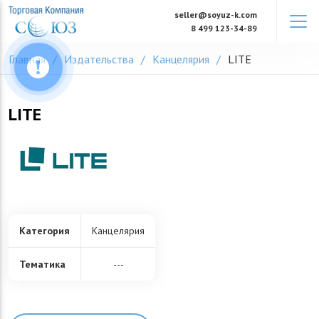
Skip
seller@soyuz-k.com
to
8 499 123-34-89
content
Главная
Издательства
Канцелярия
LITE
LITE
Категория
Канцелярия
Тематика
---