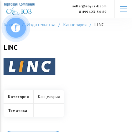
Skip
seller@soyuz-k.com
to
8 499 123-34-89
content
Главная
Издательства
Канцелярия
LINC
LINC
Категория
Канцелярия
Тематика
---