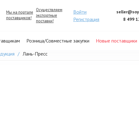
Осуществляем
Войти
seller@soy
Мы на портале
экспортные
поставщиков!
Регистрация
8 499 1
поставки!
тавщикам
Розница/Совместные закупки
Новые поставщики
одукция
Лань-Пресс