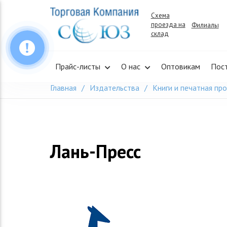
Skip
Схема
to
проезда на
Филиалы
content
склад
Прайс-листы
О нас
Оптовикам
Пос
Главная
Издательства
Книги и печатная пр
Лань-Пресс