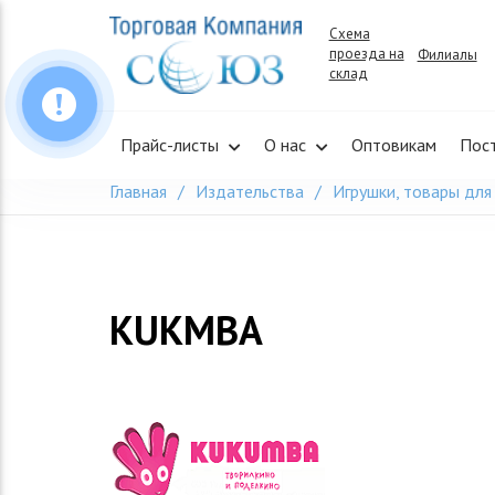
Skip
Схема
to
проезда на
Филиалы
content
склад
Прайс-листы
О нас
Оптовикам
Пос
Главная
Издательства
Игрушки, товары для
KUKMBA