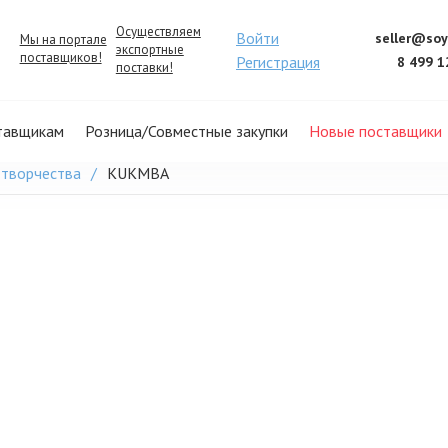
Осуществляем
Войти
seller@soy
Мы на портале
экспортные
поставщиков!
Регистрация
8 499 1
поставки!
тавщикам
Розница/Совместные закупки
Новые поставщики
 творчества
KUKMBA