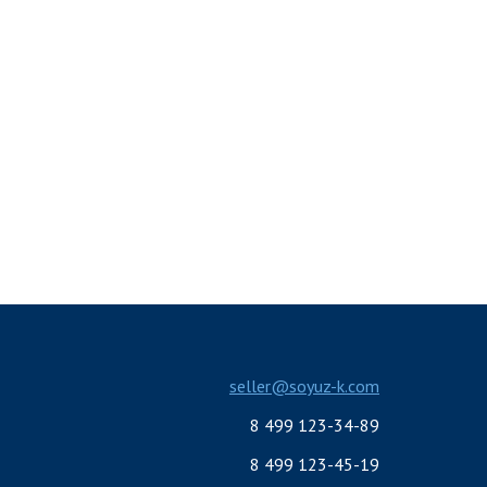
seller@soyuz-k.com
8 499 123-34-89
8 499 123-45-19