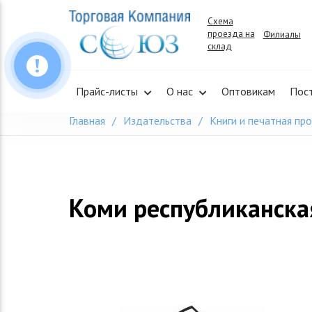
Skip
Схема
to
проезда на
Филиалы
content
склад
Прайс-листы
О нас
Оптовикам
Пос
Главная
Издательства
Книги и печатная пр
Коми республиканска