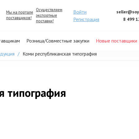
Осуществляем
Войти
seller@soy
Мы на портале
экспортные
поставщиков!
Регистрация
8 499 1
поставки!
тавщикам
Розница/Совместные закупки
Новые поставщики
одукция
Коми республиканская типография
я типография