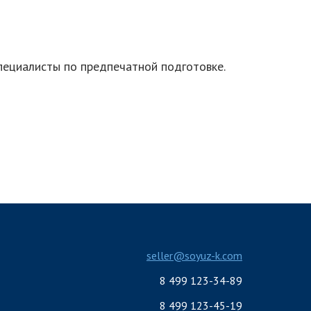
пециалисты по предпечатной подготовке.
seller@soyuz-k.com
8 499 123-34-89
8 499 123-45-19