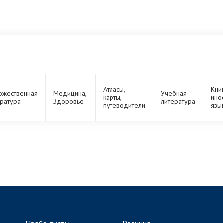
Атласы,
Кни
ожественная
Медицина,
Учебная
карты,
ино
ература
Здоровье
литература
путеводители
язы