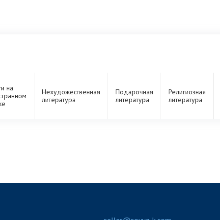
ги на
Нехудожественная
Подарочная
Религиозная
странном
литература
литература
литература
ке