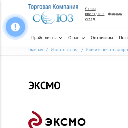
Skip
Схема
to
проезда на
Филиалы
content
склад
Прайс-листы
О нас
Оптовикам
Пос
Главная
Издательства
Книги и печатная пр
ЭКСМО