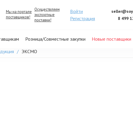
Осуществляем
Войти
seller@soy
Мы на портале
экспортные
поставщиков!
Регистрация
8 499 1
поставки!
тавщикам
Розница/Совместные закупки
Новые поставщики
одукция
ЭКСМО