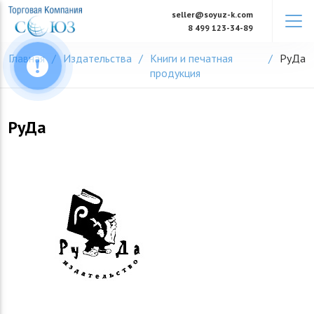
Skip
seller@soyuz-k.com
to
8 499 123-34-89
content
Главная
Издательства
Книги и печатная
РуДа
продукция
РуДа