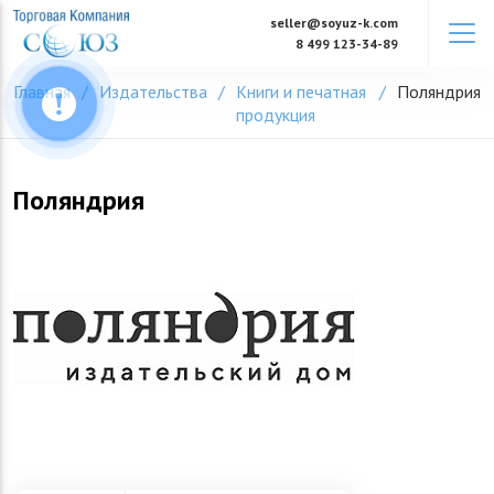
Skip
seller@soyuz-k.com
to
8 499 123-34-89
content
Главная
Издательства
Книги и печатная
Поляндрия
продукция
Поляндрия