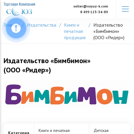
Skip
seller@soyuz-k.com
to
8 499 123-34-89
content
Главная
Издательства
Книги и
Издательство
печатная
«Бимбимон»
продукция
(ООО «Ридер»)
Издательство «Бимбимон»
(ООО «Ридер»)
Книги и печатная
Детская
Категория