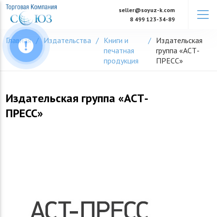
Skip
seller@soyuz-k.com
to
8 499 123-34-89
content
Главная
Издательства
Книги и
Издательская
печатная
группа «АСТ-
продукция
ПРЕСС»
Издательская группа «АСТ-
ПРЕСС»