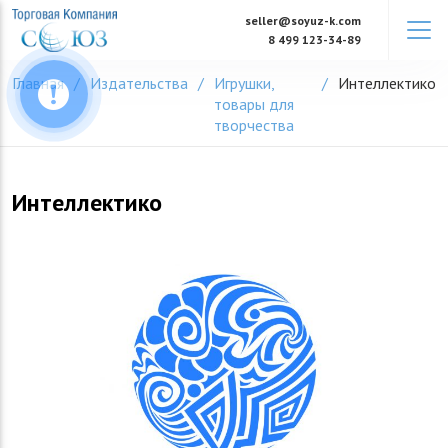
Skip
seller@soyuz-k.com
to
8 499 123-34-89
content
Главная
Издательства
Игрушки,
Интеллектико
товары для
творчества
Интеллектико